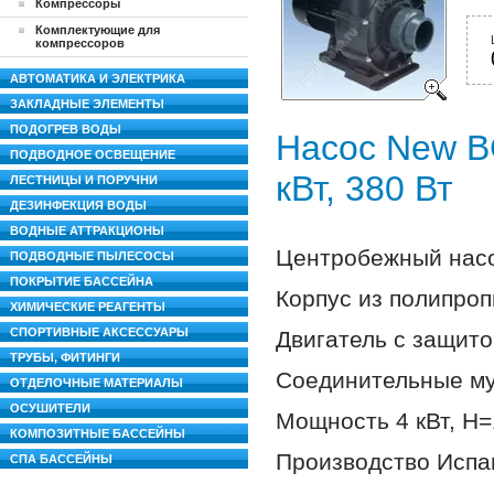
Компрессоры
Комплектующие для
компрессоров
АВТОМАТИКА И ЭЛЕКТРИКА
ЗАКЛАДНЫЕ ЭЛЕМЕНТЫ
ПОДОГРЕВ ВОДЫ
Насос New B
ПОДВОДНОЕ ОСВЕЩЕНИЕ
кВт, 380 Вт
ЛЕСТНИЦЫ И ПОРУЧНИ
ДЕЗИНФЕКЦИЯ ВОДЫ
ВОДНЫЕ АТТРАКЦИОНЫ
Центробежный насо
ПОДВОДНЫЕ ПЫЛЕСОСЫ
ПОКРЫТИЕ БАССЕЙНА
Корпус из полипроп
ХИМИЧЕСКИЕ РЕАГЕНТЫ
СПОРТИВНЫЕ АКСЕССУАРЫ
Двигатель с защито
ТРУБЫ, ФИТИНГИ
Соединительные му
ОТДЕЛОЧНЫЕ МАТЕРИАЛЫ
ОСУШИТЕЛИ
Мощность 4 кВт, Н=
КОМПОЗИТНЫЕ БАССЕЙНЫ
Производство Испа
СПА БАССЕЙНЫ