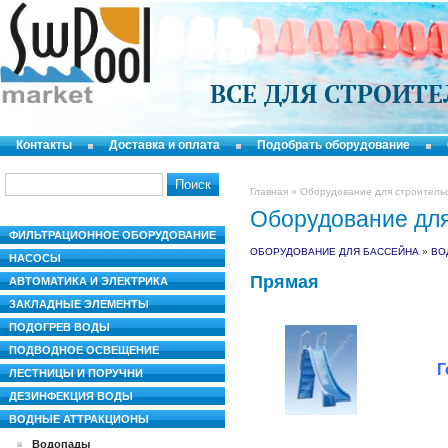
ВСЕ ДЛЯ СТРОИТ
Контакты
Доставка и оплата
Подобрать оборудование
Главная
»
Оборудование для строитель
Оборудование для
ФИЛЬТРАЦИОННОЕ ОБОРУДОВАНИЕ
ОБОРУДОВАНИЕ ДЛЯ БАССЕЙНА
»
ВО
НАСОСЫ
Прямая
АВТОМАТИКА И ЭЛЕКТРИКА
ЗАКЛАДНЫЕ ЭЛЕМЕНТЫ
ПОДОГРЕВ ВОДЫ
ПОДВОДНОЕ ОСВЕЩЕНИЕ
Г
ЛЕСТНИЦЫ И ПОРУЧНИ
ДЕЗИНФЕКЦИЯ ВОДЫ
ВОДНЫЕ АТТРАКЦИОНЫ
Водопады