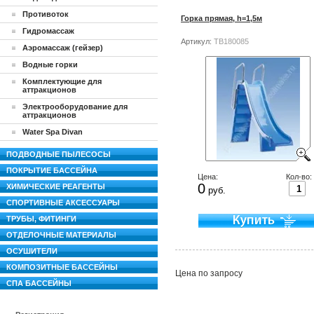
Противоток
Горка прямая, h=1,5м
Гидромассаж
Артикул:
TB180085
Аэромассаж (гейзер)
Водные горки
Комплектующие для
аттракционов
Электрооборудование для
аттракционов
Water Spa Divan
ПОДВОДНЫЕ ПЫЛЕСОСЫ
ПОКРЫТИЕ БАССЕЙНА
Цена:
Кол-во:
0
ХИМИЧЕСКИЕ РЕАГЕНТЫ
руб.
СПОРТИВНЫЕ АКСЕССУАРЫ
ТРУБЫ, ФИТИНГИ
ОТДЕЛОЧНЫЕ МАТЕРИАЛЫ
ОСУШИТЕЛИ
КОМПОЗИТНЫЕ БАССЕЙНЫ
Цена по запросу
СПА БАССЕЙНЫ