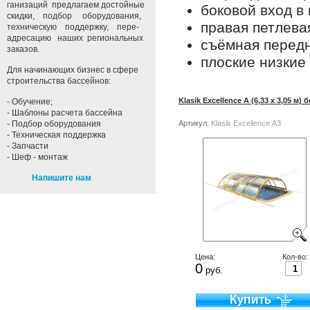
ганизаций предлагаем достойные
боковой вход в
скидки, подбор оборудования,
правая петлева
техническую поддержку, пере-
адресацию наших региональных
съёмная передн
заказов.
плоские низки
Для начинающих бизнес в сфере
строительства бассейнов:
Klasik Excellence А (6,33 х 3,05 м)
- Обучение;
- Шаблоны расчета бассейна
Артикул:
Klasik Excellence А3
- Подбор оборудования
- Техническая поддержка
- Запчасти
- Шеф - монтаж
Напишите нам
Цена:
Кол-во:
0
руб.