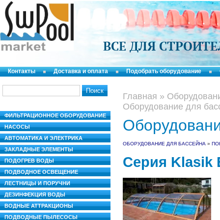
ВСЕ ДЛЯ СТРОИТ
Контакты
Доставка и оплата
Подобрать оборудование
Главная
»
Оборудовани
Оборудование для бас
ФИЛЬТРАЦИОННОЕ ОБОРУДОВАНИЕ
Оборудовани
НАСОСЫ
АВТОМАТИКА И ЭЛЕКТРИКА
ОБОРУДОВАНИЕ ДЛЯ БАССЕЙНА
»
ПО
ЗАКЛАДНЫЕ ЭЛЕМЕНТЫ
Серия Klasik 
ПОДОГРЕВ ВОДЫ
ПОДВОДНОЕ ОСВЕЩЕНИЕ
ЛЕСТНИЦЫ И ПОРУЧНИ
ДЕЗИНФЕКЦИЯ ВОДЫ
ВОДНЫЕ АТТРАКЦИОНЫ
ПОДВОДНЫЕ ПЫЛЕСОСЫ