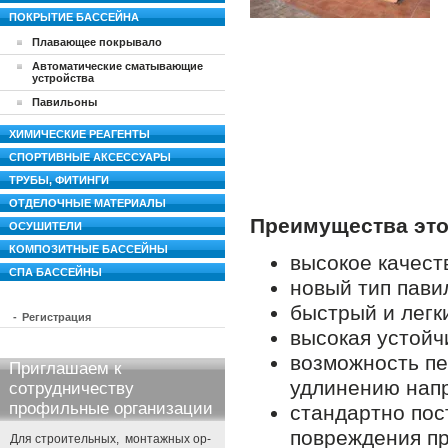
ПОКРЫТИЕ БАССЕЙНА
Плавающее покрывало
Автоматические сматывающие
устройства
Павильоны
ХИМИЧЕСКИЕ РЕАГЕНТЫ
СПОРТИВНЫЕ АКСЕССУАРЫ
ТРУБЫ, ФИТИНГИ
ОТДЕЛОЧНЫЕ МАТЕРИАЛЫ
Преимущества это
ОСУШИТЕЛИ
КОМПОЗИТНЫЕ БАССЕЙНЫ
высокое качест
СПА БАССЕЙНЫ
новый тип пави
быстрый и легк
-
Регистрация
высокая устойч
возможность пе
Приглашаем к
удлинению нап
сотрудничеству
профильные организации
стандартно пос
повреждения пр
Для строительных, монтажных ор-