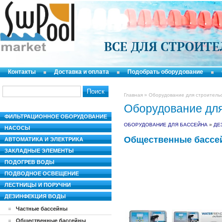
ВСЕ ДЛЯ СТРОИТ
Контакты
Доставка и оплата
Подобрать оборудование
Главная
»
Оборудование для строитель
Оборудование для
ФИЛЬТРАЦИОННОЕ ОБОРУДОВАНИЕ
ОБОРУДОВАНИЕ ДЛЯ БАССЕЙНА
»
ДЕ
НАСОСЫ
Общественные бассе
АВТОМАТИКА И ЭЛЕКТРИКА
ЗАКЛАДНЫЕ ЭЛЕМЕНТЫ
ПОДОГРЕВ ВОДЫ
ПОДВОДНОЕ ОСВЕЩЕНИЕ
ЛЕСТНИЦЫ И ПОРУЧНИ
ДЕЗИНФЕКЦИЯ ВОДЫ
Частные бассейны
Общественные бассейны